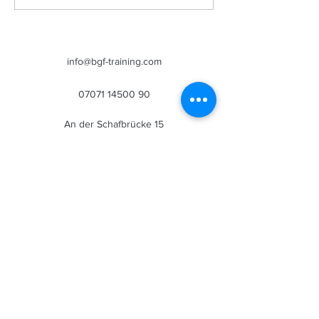
"Cardio nüchtern?"
"Open-Window-
Phänomen"
info@bgf-training.com
07071 14500 90
An der Schafbrücke 15
72202 Nagold
Baden-Württemberg
Unsere Partner
Praxis Fischer