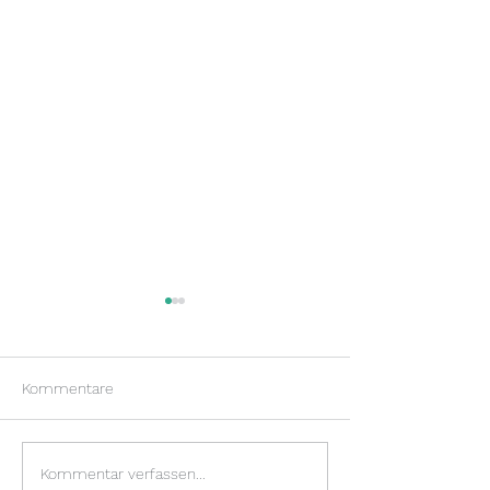
Kommentare
Was bisher geschah...
Was bisher gesch
Kommentar verfassen...